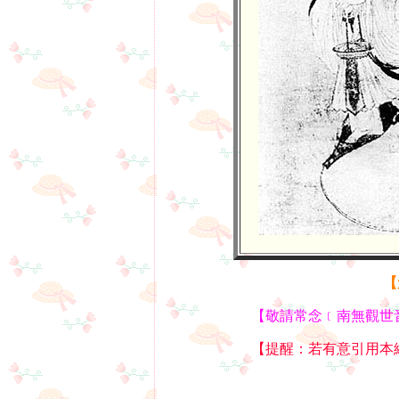
【
【敬請常念﹝南無觀世
【提醒：若有意引用本