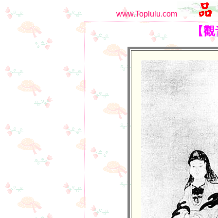
www.Toplulu.com
【觀