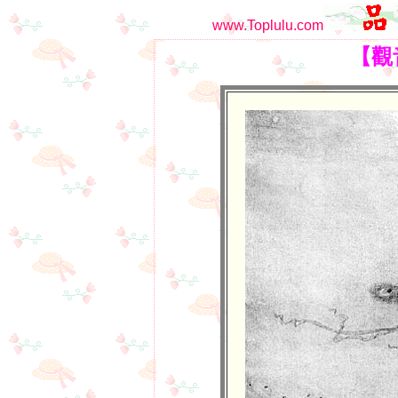
www.Toplulu.com
【觀