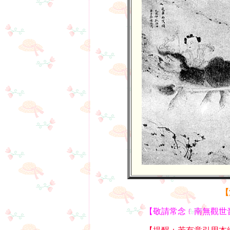
【
【敬請常念﹝南無觀世