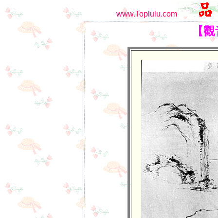
www.Toplulu.com
【觀