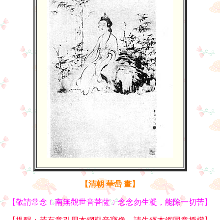
【清朝 華喦 畫】
【敬請常念﹝南無觀世音菩薩﹞念念勿生凝，能除一切苦】