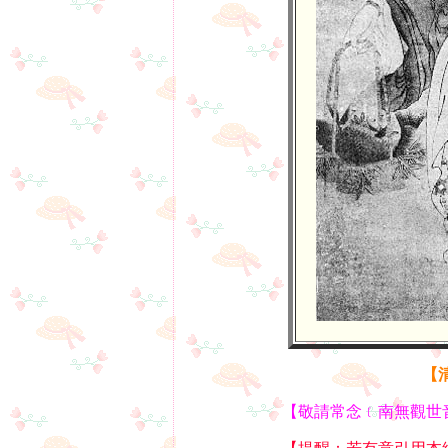
【
【敬請常念﹝南無觀世