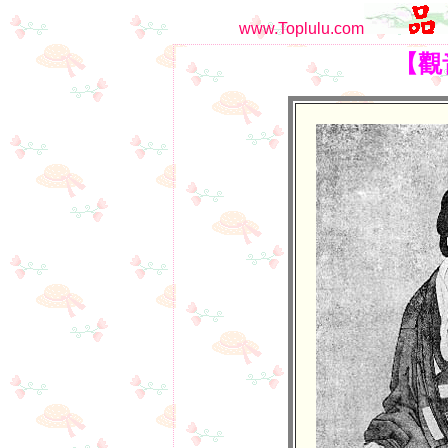
www.Toplulu.com
【觀