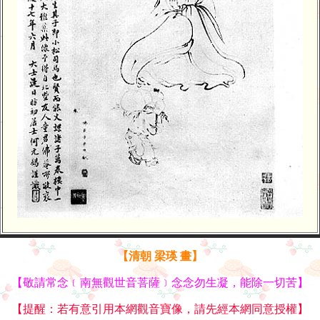
【清朝 梁瑛 畫】
【敬請常念﹝南無觀世音菩薩﹞念念勿生凝，能除一切苦】
【提醒：若有意引用本網觀音寶像，請先經本網同意授權】