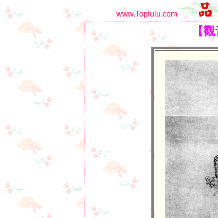
www.Toplulu.com
【觀