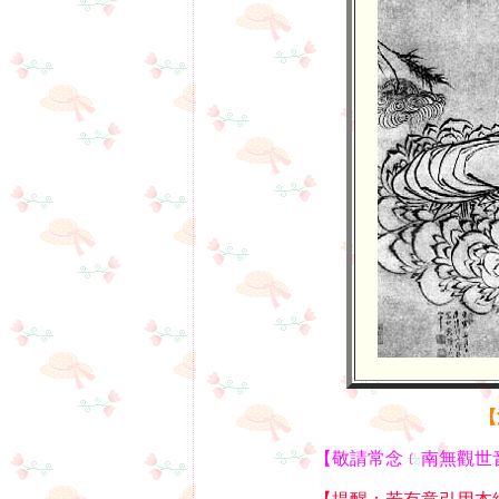
【
【敬請常念﹝南無觀世