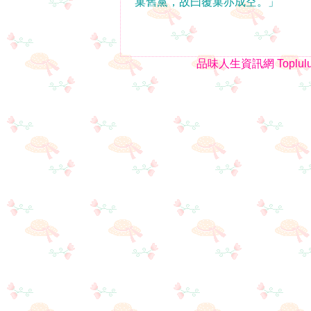
巢舊黨，故曰覆巢亦成空。」
品味人生資訊網
Toplul